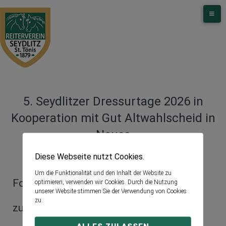
5. Seydlitzer Dressurtage 2026 in
Kooperation mit Gut Altwahlscheid in
Neuss
Diese Webseite nutzt Cookies.
Um die Funktionalität und den Inhalt der Website zu
Folgende Sponsoren haben 2026 bereits
optimieren, verwenden wir Cookies. Durch die Nutzung
unserer Website stimmen Sie der Verwendung von Cookies
zu.
zugesagt: